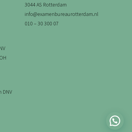
3044 AS Rotterdam
info@examenbureaurotterdam.nl
010 – 30 300 07
DNV
WOH
on DNV