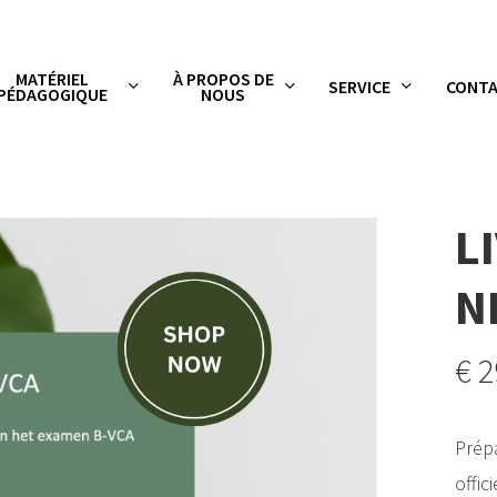
MATÉRIEL
À PROPOS DE
SERVICE
CONT
PÉDAGOGIQUE
NOUS
L
N
€
2
Prép
offic