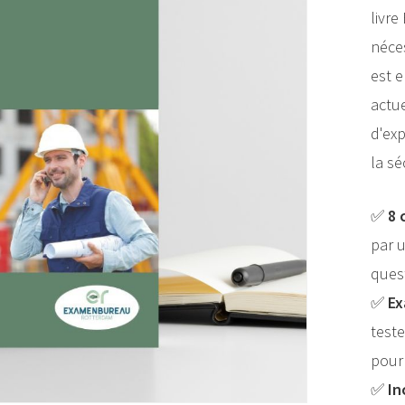
livre
néces
est 
actue
d'ex
la sé
✅
8 
par u
ques
✅
Ex
teste
pour
✅
In