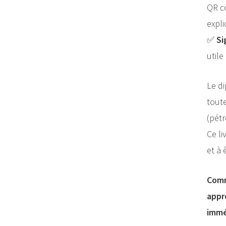
QR c
expli
✅
Si
util
Le di
toute
(pétr
Ce l
et à 
Comm
appr
immé