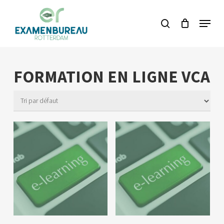
Accéder
Menu
recherche
au
Ferme
contenu
le
principal
menu
FORMATION EN LIGNE VCA