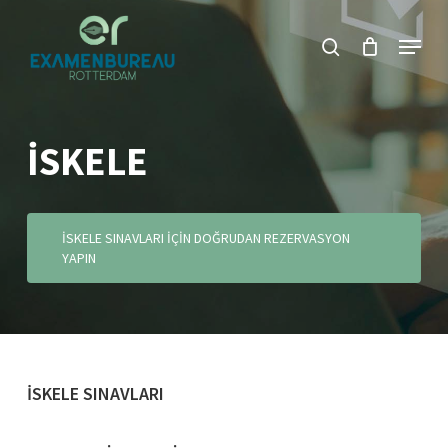
Ana
Menü
aramak
içeriğe
Menüy
geç
Kapat
İSKELE
İSKELE SINAVLARI IÇIN DOĞRUDAN REZERVASYON
YAPIN
İSKELE SINAVLARI