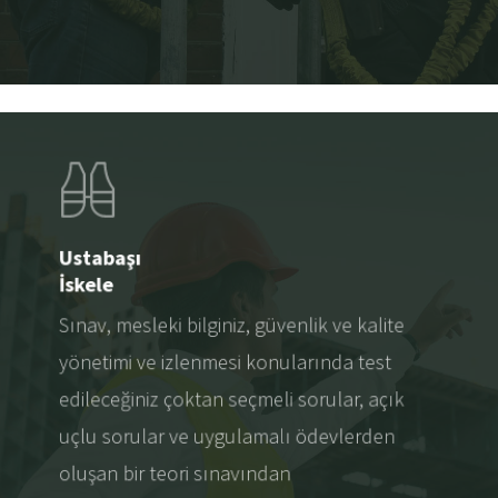
Ustabaşı
İskele
Sınav, mesleki bilginiz, güvenlik ve kalite
yönetimi ve izlenmesi konularında test
edileceğiniz çoktan seçmeli sorular, açık
uçlu sorular ve uygulamalı ödevlerden
oluşan bir teori sınavından