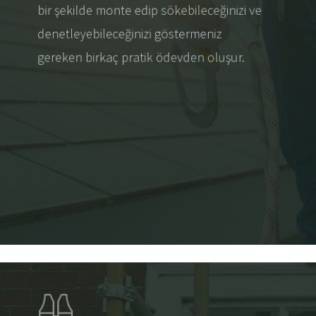
bir şekilde monte edip sökebileceğinizi ve
denetleyebileceğinizi göstermeniz
gereken birkaç pratik ödevden oluşur.