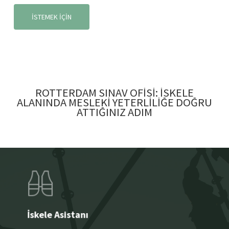
İSTEMEK İÇİN
ROTTERDAM
SINAV
OFISI:
İSKELE
ALANINDA
MESLEKI
YETERLILIĞE
DOĞRU
ATTIĞINIZ
ADIM
İskele Asistanı