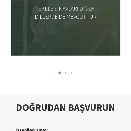
mevcuttur, böylece herkes kendi
İSKELE SINAVLARI DIĞER
tercih ettiği dilde sınava katılabilir.
DILLERDE DE MEVCUTTUR
DOĞRUDAN BAŞVURUN
İstenilen sınav