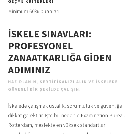
GEÇME KRITERLERI
Minimum 60% puanları
İSKELE SINAVLARI:
PROFESYONEL
ZANAATKARLIĞA GIDEN
ADIMINIZ
HAZIRLANIN, SERTIFIKANIZI ALIN VE ISKELEDE
GÜVENLI BIR ŞEKILDE ÇALIŞIN.
İskelede çalışmak ustalık, sorumluluk ve güvenliğe
dikkat gerektirir. İşte bu nedenle Examination Bureau
Rotterdam, meslekte en yüksek standartları