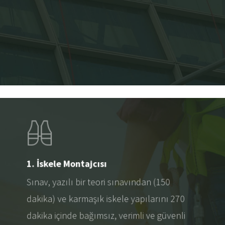
1. İskele Montajcısı
Sınav, yazılı bir teori sınavından (150
dakika) ve karmaşık iskele yapılarını 270
dakika içinde bağımsız, verimli ve güvenli