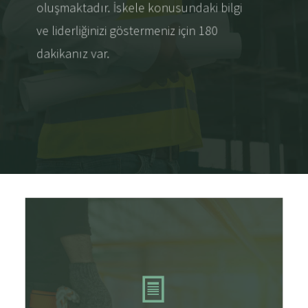
oluşmaktadır. İskele konusundaki bilgi
ve liderliğinizi göstermeniz için 180
dakikanız var.
İskele sınavlarımız birçok dilde