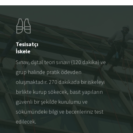
Tesisatçı
İskele
Sınav, dijital teori sınavı (120 dakika) ve
grup halinde pratik ödevden
oluşmaktadır. 270 dakikada bir iskeleyi
birlikte kurup sökecek, basit yapıların
güvenli bir şekilde kurulumu ve
sökümündeki bilgi ve becerileriniz test
edilecek.