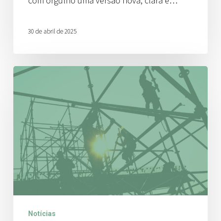
com orgulho uma versão nova, clara e…
30 de abril de 2025
Reconhecimento
de
andaimes
Notícias