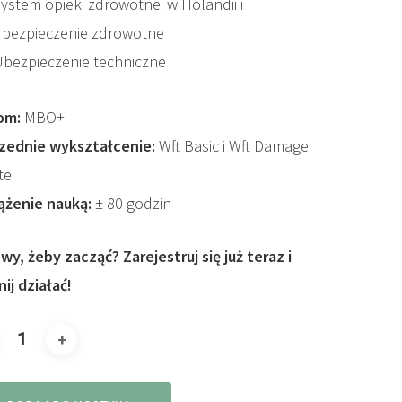
ystem opieki zdrowotnej w Holandii i
ubezpieczenie zdrowotne
Ubezpieczenie techniczne
om:
MBO+
zednie wykształcenie:
Wft Basic i Wft Damage
te
ążenie nauką:
± 80 godzin
wy, żeby zacząć? Zarejestruj się już teraz i
ij działać!