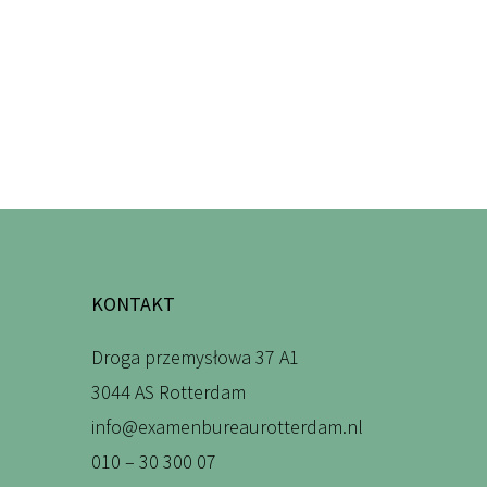
KONTAKT
Droga przemysłowa 37 A1
3044 AS Rotterdam
info@examenbureaurotterdam.nl
010 – 30 300 07