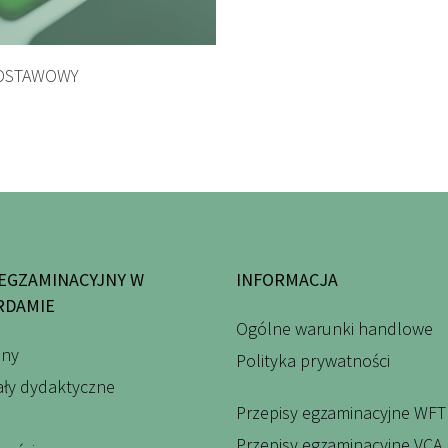
DODAJ DO KOSZYKA
DSTAWOWY
EGZAMINACYJNY W
INFORMACJA
RDAMIE
Ogólne warunki handlowe
iny
Polityka prywatności
iały dydaktyczne
Przepisy egzaminacyjne WFT
Przepisy egzaminacyjne VCA