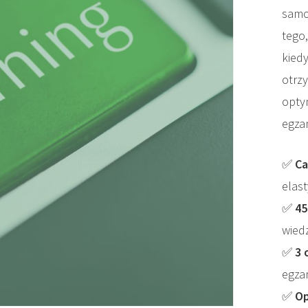
samo
tego,
kied
otrz
opty
egza
✅
Ca
elast
✅
45
wied
✅
3 
egza
✅
Op