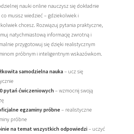
dzielnej nauki online nauczysz się dokładnie
 co musisz wiedzieć – gdziekolwiek i
ykolwiek chcesz. Rozwiązuj pytania praktyczne,
ymuj natychmiastową informację zwrotną i
malnie przygotowuj się dzięki realistycznym
minom próbnym i inteligentnym wskazówkom.
łkowita samodzielna nauka
– ucz się
ycznie
0 pytań ćwiczeniowych
– wzmocnij swoją
zę
oficjalne egzaminy próbne
– realistyczne
miny próbne
inie na temat wszystkich odpowiedzi
– uczyć