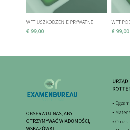
DODAJ DO KOSZYKA
WFT USZKODZENIE PRYWATNE
WFT PO
€
99,00
€
99,00
URZĄD 
ROTTE
• Egzam
• Mater
OBSERWUJ NAS, ABY
OTRZYMYWAĆ WIADOMOŚCI,
• O nas
WSKAZÓWKI I