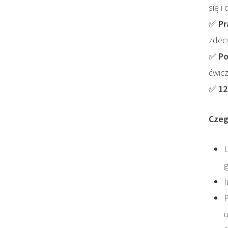
się i
✅
Pr
zdec
✅
Po
ćwicz
✅
12
Czeg
U
I
P
u