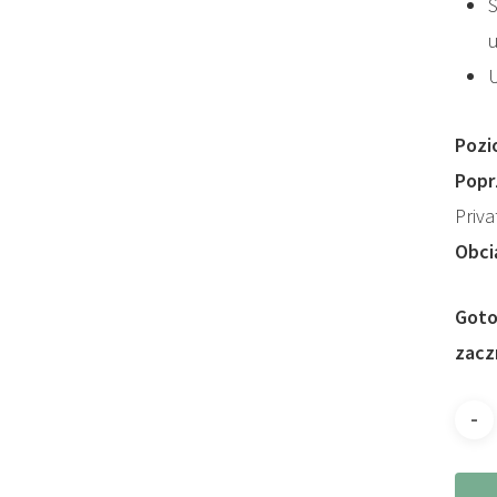
S
Pozi
Popr
Priva
Obci
Goto
zaczn