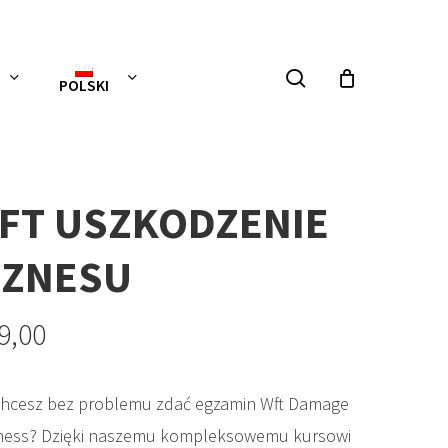
szukaj
POLSKI
FT USZKODZENIE
IZNESU
9,00
chcesz bez problemu zdać egzamin Wft Damage
ness? Dzięki naszemu kompleksowemu kursowi