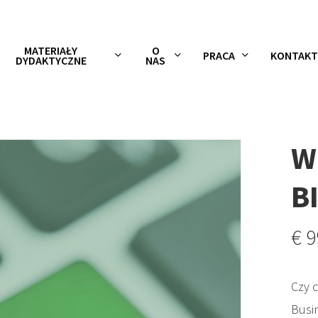
MATERIAŁY
O
PRACA
KONTAKT
DYDAKTYCZNE
NAS
W
B
€
9
Czy 
Busi