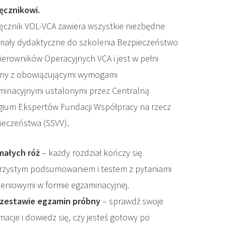
ęcznikowi.
ęcznik VOL-VCA zawiera wszystkie niezbędne
riały dydaktyczne do szkolenia Bezpieczeństwo
ierowników Operacyjnych VCA i jest w pełni
ny z obowiązującymi wymogami
minacyjnymi ustalonymi przez Centralną
gium Ekspertów Fundacji Współpracy na rzecz
ieczeństwa (SSVV).
małych róż
– każdy rozdział kończy się
jrzystym podsumowaniem i testem z pytaniami
zeniowymi w formie egzaminacyjnej.
zestawie egzamin próbny
– sprawdź swoje
macje i dowiedz się, czy jesteś gotowy po