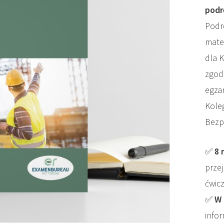
podr
Podr
mate
dla K
zgod
egza
Kole
Bezp
✅
8 
prze
ćwic
✅
W 
infor