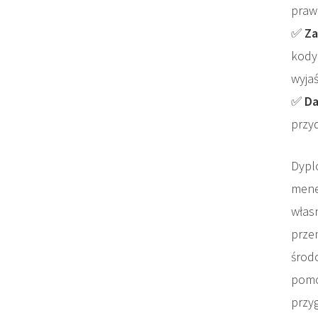
praw
✅
Za
kody
wyjaś
✅
Da
przyd
Dypl
mene
włas
prze
środ
pomo
przy