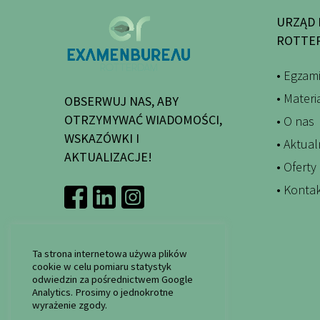
URZĄD 
ROTTE
• Egzam
• Mater
OBSERWUJ NAS, ABY
OTRZYMYWAĆ WIADOMOŚCI,
• O nas
WSKAZÓWKI I
• Aktual
AKTUALIZACJE!
• Oferty
• Konta
Ta strona internetowa używa plików
cookie w celu pomiaru statystyk
odwiedzin za pośrednictwem Google
Analytics. Prosimy o jednokrotne
wyrażenie zgody.