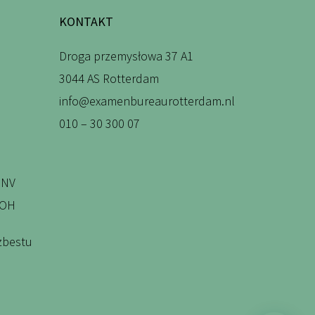
KONTAKT
Droga przemysłowa 37 A1
3044 AS Rotterdam
info@examenbureaurotterdam.nl
010 – 30 300 07
DNV
WOH
zbestu