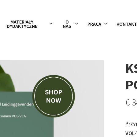
MATERIAŁY
O
PRACA
KONTAKT
DYDAKTYCZNE
NAS
K
P
€
3
Przy
VOL-